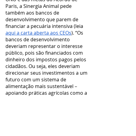
Paris, a Sinergia Animal pede 
também aos bancos de 
desenvolvimento que parem de 
financiar a pecuária intensiva (leia
aqui a carta aberta aos CEOs
). “Os 
bancos de desenvolvimento 
deveriam representar o interesse 
público, pois são financiados com 
dinheiro dos impostos pagos pelos 
cidadãos. Ou seja, eles deveriam 
direcionar seus investimentos a um 
futuro com um sistema de 
alimentação mais sustentável – 
apoiando práticas agrícolas como a 
agroecologia, sistemas indígenas de 
agricultura, agroflorestas, fazendas 
orgânicas e a alimentação à base de 
vegetais, por exemplo”, explica van 
der Mark. 
Clique aqui
 para assinar a 
petição e apoiar essa campanha.