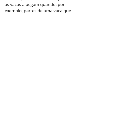
as vacas a pegam quando, por 
exemplo, partes de uma vaca que 
não são comidas por humanos são 
dadas como alimento para outras 
vacas. Os seres humanos que 
comem carne contaminada com o 
tecido do sistema nervoso central 
são infectados com uma variante 
chamada 
doença de Creutzfeldt-
Jakob,
 que mata em um ano 
destruindo as células cerebrais 
humanas. Em 2019, 
232 pessoas 
foram infectadas
 e, infelizmente, 
todas morreram.