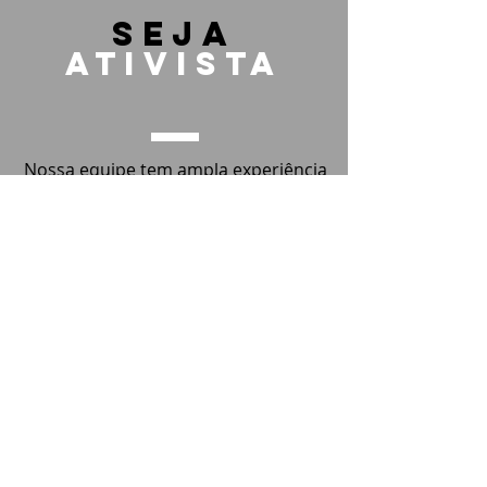
seja
ativista
Nossa equipe tem ampla experiência
na área, já tendo conquistado grandes
vitórias pelos animais. Contamos com
uma rede de mais de 5 mil ativistas ao
redor do mundo. Inscreva-se para
participar aqui no Brasil!