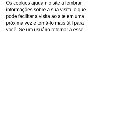
Os cookies ajudam o site a lembrar
informações sobre a sua visita, o que
pode facilitar a visita ao site em uma
próxima vez e torná-lo mais útil para
você. Se um usuário retornar a esse
site no futuro, o navegador da web
retornará esses dados ao servidor da
web na forma de um cookie que
recupera dados de suas sessões
anteriores. A Sinergia Animal utiliza
cookies para facilitar a utilização do
nosso site. Seu consentimento é
necessário para que possamos usar
essas informações.
Seus direitos
Respeitamos suas escolhas e o direito
de controlar suas informações. Você
pode cancelar o recebimento de
nossas comunicações por e-mail