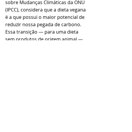
sobre Mudanças Climáticas da ONU 
(IPCC), considera que a dieta vegana 
é a que possui o maior potencial de 
reduzir nossa pegada de carbono. 
Essa transição — para uma dieta 
sem produtos de origem animal — 
pode e deve ser apoiada por 
políticas públicas, mas também por 
meio de escolhas individuais.