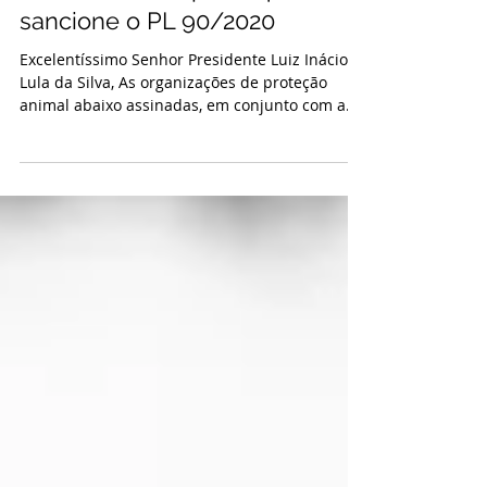
Foie Gras: em carta aberta,
sociedade civil pede que Lula
sancione o PL 90/2020
Excelentíssimo Senhor Presidente Luiz Inácio
Lula da Silva, As organizações de proteção
animal abaixo assinadas, em conjunto com a
Frente Parlamentar Ambientalista Mista do
Congresso Nacional e a Frente Parlamentar em
Defesa dos Animais, vêm, por meio desta,
manifestar apoio à sanção integral do Projeto
de Lei nº 90/2020. Esta proposta, que veda a
produção e comercialização de produtos
alimentícios obtidos por alimentação forçada
de animais (gavagem), incluindo o foie gras, r