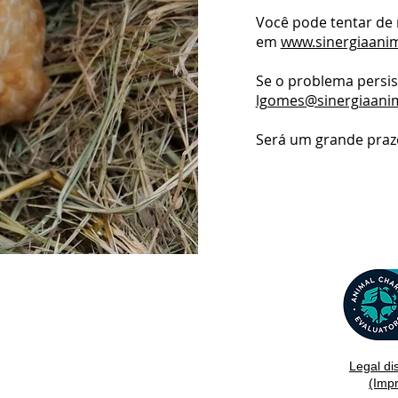
Você pode tentar de
em
www.sinergiaanim
Se o problema persist
lgomes@sinergiaanim
Será um grande praze
Legal di
(Imp