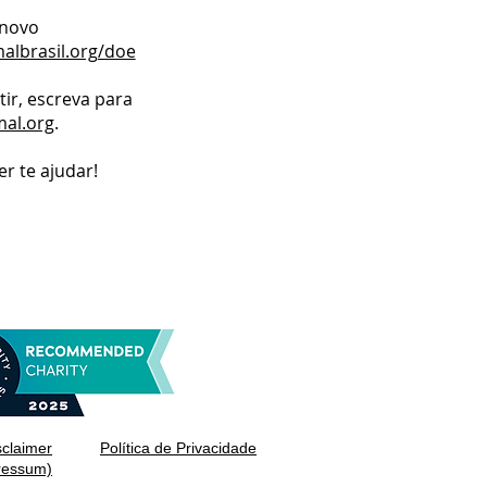
 novo
albrasil.org/doe
ir, escreva para
al.org
.
r te ajudar!
sclaimer
Política de Privacidade
ressum)