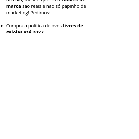
marca
são reais e não só papinho de
marketing! Pedimos:
Cumpra a política de ovos
livres de
gaiolas até 2027.
Publique um
plano de ação
claro e
transparente.
Cada dia sem ação é uma oportunidade
perdida.
E os animais não podem
esperar.
É hora de agir!
Pressione a McCain
Junte-se a esse movimento poderoso de