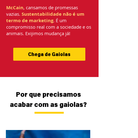
McCain
, cansamos de promessas
vazias.
Sustentabilidade não é um
termo de marketing
. É um
compromisso real com a sociedade e os
animais. Exijimos mudança já!
Chega de Gaiolas
Por que precisamos
acabar com as gaiolas?