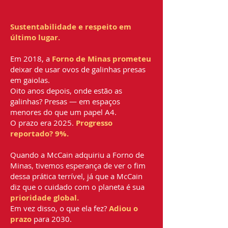
​Sustentabilidade e respeito em
último lugar.
Em 2018, a
Forno de Minas prometeu
deixar de usar ovos de galinhas presas
em gaiolas.
Oito anos depois, onde estão as
galinhas? Presas — em espaços
menores do que um papel A4.
O prazo era 2025.
Progresso
reportado? 9%.
Quando a McCain adquiriu a Forno de
Minas, tivemos esperança de ver o fim
dessa prática terrível, já que a McCain
diz que o cuidado com o planeta é sua
prioridade global.
Em vez disso, o que ela fez?
Adiou o
prazo
para 2030.