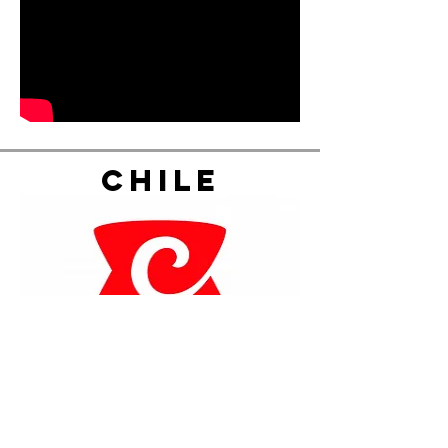
Chile
A Carozzi parece não se importar nem
um pouco com a situação cruel dos