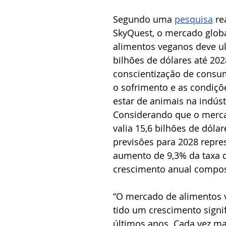
Segundo uma 
pesquisa
 re
SkyQuest, o mercado globa
alimentos veganos deve ul
bilhões de dólares até 202
conscientização de consu
o sofrimento e as condiç
estar de animais na indúst
Considerando que o merc
valia 15,6 bilhões de dóla
previsões para 2028 repr
aumento de 9,3% da taxa 
crescimento anual compos
“O mercado de alimentos 
tido um crescimento signif
últimos anos. C
ada vez mai