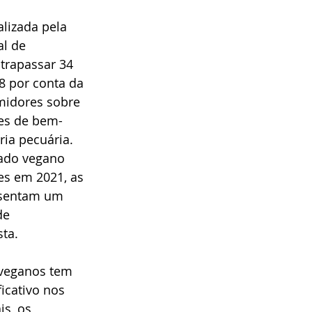
alizada pela 
l de 
trapassar 34 
8 por conta da 
midores sobre 
ões de bem-
ria pecuária. 
ado vegano 
res em 2021, as 
esentam um 
de 
ta.
veganos tem 
icativo nos 
s, os 