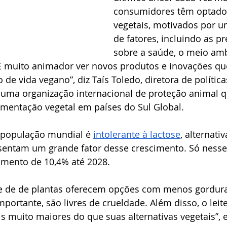
consumidores têm optado
vegetais, motivados por u
de fatores, incluindo as p
sobre a saúde, o meio amb
É muito animador ver novos produtos e inovações que
 de vida vegano”, diz Taís Toledo, diretora de polític
 uma organização internacional de proteção animal q
imentação vegetal em países do Sul Global.
população mundial é 
intolerante à lactose
, alternati
resentam um grande fator desse crescimento. Só ness
umento de 10,4% até 2028. 
e de de plantas oferecem opções com menos gordura
mportante, são livres de crueldade. Além disso, o leit
 muito maiores do que suas alternativas vegetais”, e