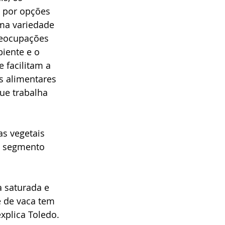
 por opções 
ma variedade 
reocupações 
iente e o 
 facilitam a 
as alimentares 
ue trabalha 
vas vegetais 
e segmento 
 saturada e 
e de vaca tem 
xplica Toledo. 