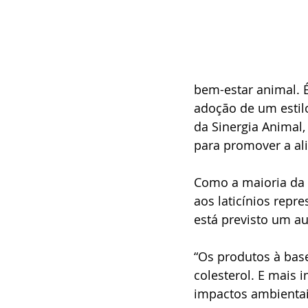
bem-estar animal. 
adoção de um estilo
da Sinergia Animal,
para promover a al
Como a maioria da 
aos laticínios rep
está previsto um a
“Os produtos à bas
colesterol. E mais i
impactos ambientais