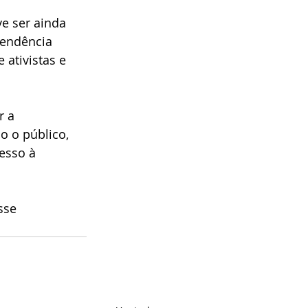
e ser ainda 
tendência 
 ativistas e 
 a 
o o público, 
esso à 
sse 