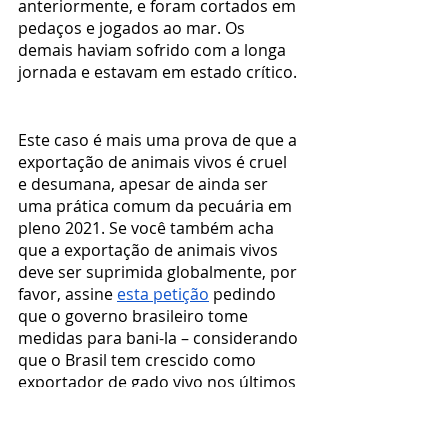
anteriormente, e foram cortados em 
pedaços e jogados ao mar. Os 
demais haviam sofrido com a longa 
jornada e estavam em estado crítico.
Este caso é mais uma prova de que a 
exportação de animais vivos é cruel 
e desumana, apesar de ainda ser 
uma prática comum da pecuária em 
pleno 2021. Se você também acha 
que a exportação de animais vivos 
deve ser suprimida globalmente, por 
favor, assine 
esta petição
 pedindo 
que o governo brasileiro tome 
medidas para bani-la – considerando 
que o Brasil tem crescido como 
exportador de gado vivo nos últimos 
anos. E se você também crê que 
animais não devem ser submetidos 
a terríveis tratamentos como esse, 