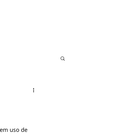
ETAIS
BLOG
DOE
INTERNATIONAL
sem uso de 