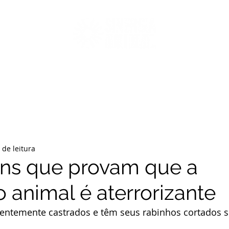
CAS
CAMPANHAS
PORCOS EM FOCO
GUIA DOS LEITES VEG
 de leitura
ns que provam que a
 animal é aterrorizante
quentemente castrados e têm seus rabinhos cortados 