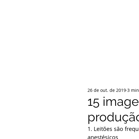
INÍCIO
QUEM SOMOS
POLÍTI
26 de out. de 2019
3 min
15 image
produção
1. Leitões são fre
anestésicos